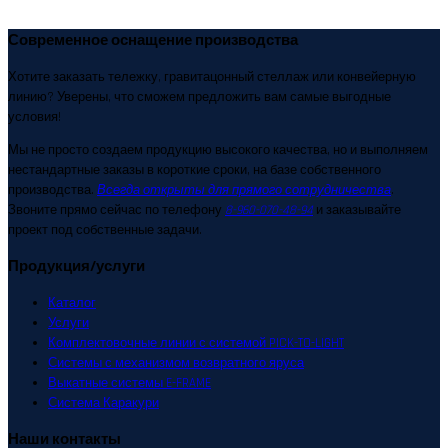
Современное оснащение производства
Хотите заказать тележку, гравитацонный стеллаж или конвейерную
линию? Уверены, что сможем предложить вам самые выгодные
условия!
Мы не просто создаем продукцию высокого качества, но и выполняем
нестандартные заказы в короткие сроки, на базе собственного
производства.
Всегда открыты для прямого сотрудничества
.
Звоните прямо сейчас по телефону
8-960-070-48-94
и заказывайте
проект под собственные задачи.
Продукция/услуги
Каталог
Услуги
Комплектовочные линии с системой PICK-TO-LIGHT
Системы с механизмом возвратного яруса
Выкатные системы E-FRAME
Система Каракури
Наши контакты