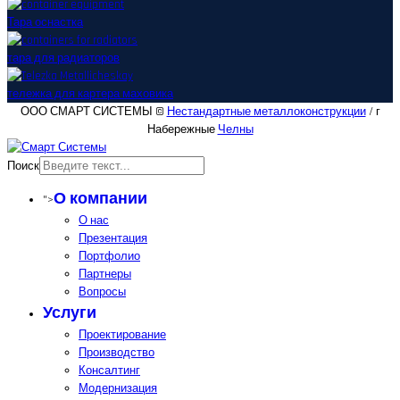
Тара оснастка
тара для радиаторов
тележка для картера маховика
ООО СМАРТ СИСТЕМЫ ©
Нестандартные металлоконструкции
/ г
Набережные
Челны
Поиск
О компании
">
О нас
Презентация
Портфолио
Партнеры
Вопросы
Услуги
Проектирование
Производство
Консалтинг
Модернизация