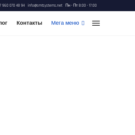
7 960 070 48 94
info@smtsystems.net
Пн - Пт 8:00 - 17:00
лог
Контакты
Мега меню