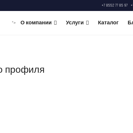
+7 8552 77 85 97
+
О компании
Услуги
Каталог
Б
">
го профиля