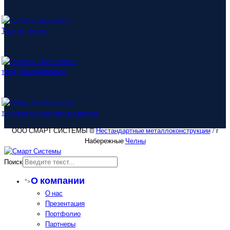
Тара оснастка
тара для радиаторов
тележка для картера маховика
ООО СМАРТ СИСТЕМЫ ©
Нестандартные металлоконструкции
/ г
Набережные
Челны
Поиск
О компании
">
О нас
Презентация
Портфолио
Партнеры