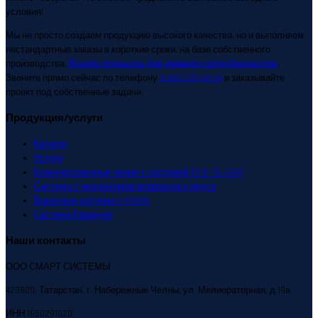
условия!
Мы не просто создаем продукцию высокого качества, но и выполняем
нестандартные заказы в короткие сроки, на базе собственного
производства.
Всегда открыты для прямого сотрудничества
.
Звоните прямо сейчас по телефону
8-960-070-48-94
и заказывайте
проект под собственные задачи.
Продукция/услуги
Каталог
Услуги
Комплектовочные линии с системой PICK-TO-LIGHT
Системы с механизмом возвратного яруса
Выкатные системы E-FRAME
Система Каракури
Наши контакты
ООО СМАРТ СИСТЕМЫ
423800, Татарстан, г. Набережные Челны, ул. Мелиораторная, д.19а
ИНН 1650291020